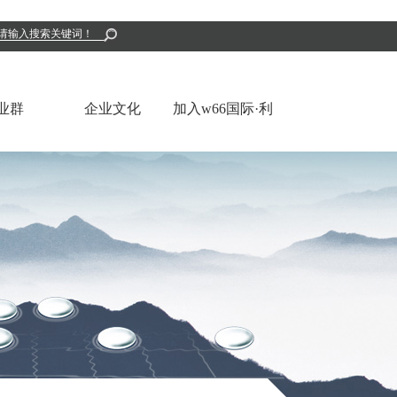
业群
企业文化
加入w66国际·利
来[中国]最给力的
老牌